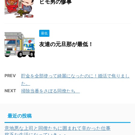
ヒモ男の惨事
最低
友達の元旦那が最低！
PREV
貯金を全部使って綺麗になったのに！婚活で焦りまし
た。
NEXT
掃除当番をさぼる同僚たち
最近の投稿
意地悪な上司と同僚たちに囲まれて辛かった仕事
貧乏な生活になっていき・・