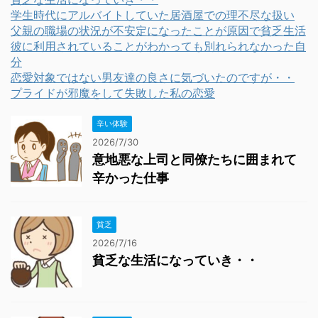
学生時代にアルバイトしていた居酒屋での理不尽な扱い
父親の職場の状況が不安定になったことが原因で貧乏生活
彼に利用されていることがわかっても別れられなかった自
分
恋愛対象ではない男友達の良さに気づいたのですが・・
プライドが邪魔をして失敗した私の恋愛
辛い体験
2026/7/30
意地悪な上司と同僚たちに囲まれて
辛かった仕事
貧乏
2026/7/16
貧乏な生活になっていき・・