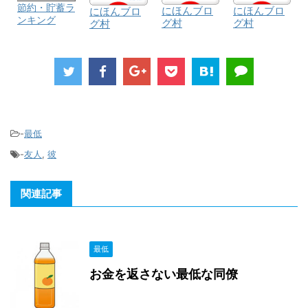
節約・貯蓄ラ
にほんブロ
にほんブロ
にほんブロ
ンキング
グ村
グ村
グ村
-
最低
-
友人
,
彼
関連記事
最低
お金を返さない最低な同僚