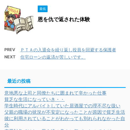
最低
恩を仇で返された体験
PREV
ＰＴＡの入退会を繰り返し役員を回避する保護者
NEXT
住宅ローンの返済が苦しいです。
最近の投稿
意地悪な上司と同僚たちに囲まれて辛かった仕事
貧乏な生活になっていき・・
学生時代にアルバイトしていた居酒屋での理不尽な扱い
父親の職場の状況が不安定になったことが原因で貧乏生活
彼に利用されていることがわかっても別れられなかった自
分