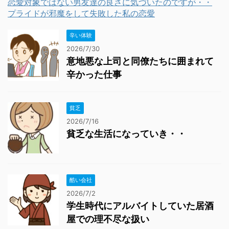
恋愛対象ではない男友達の良さに気づいたのですが・・
プライドが邪魔をして失敗した私の恋愛
辛い体験
2026/7/30
意地悪な上司と同僚たちに囲まれて
辛かった仕事
貧乏
2026/7/16
貧乏な生活になっていき・・
酷い会社
2026/7/2
学生時代にアルバイトしていた居酒
屋での理不尽な扱い