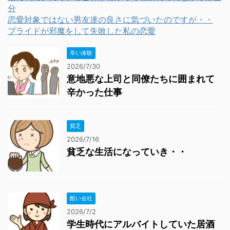
分
恋愛対象ではない男友達の良さに気づいたのですが・・
プライドが邪魔をして失敗した私の恋愛
辛い体験
2026/7/30
意地悪な上司と同僚たちに囲まれて
辛かった仕事
貧乏
2026/7/16
貧乏な生活になっていき・・
酷い会社
2026/7/2
学生時代にアルバイトしていた居酒