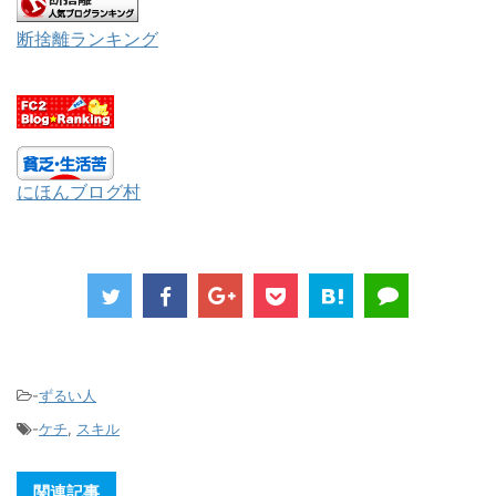
断捨離ランキング
にほんブログ村
-
ずるい人
-
ケチ
,
スキル
関連記事