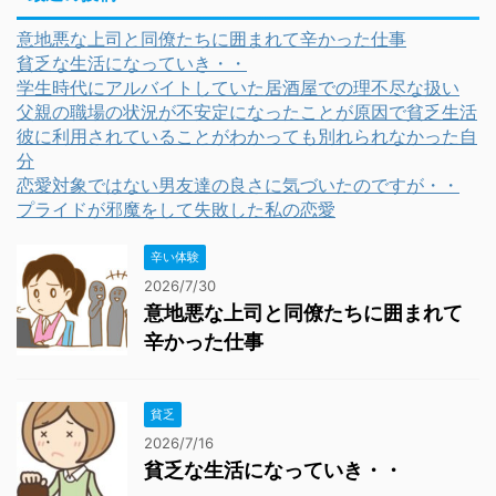
意地悪な上司と同僚たちに囲まれて辛かった仕事
貧乏な生活になっていき・・
学生時代にアルバイトしていた居酒屋での理不尽な扱い
父親の職場の状況が不安定になったことが原因で貧乏生活
彼に利用されていることがわかっても別れられなかった自
分
恋愛対象ではない男友達の良さに気づいたのですが・・
プライドが邪魔をして失敗した私の恋愛
辛い体験
2026/7/30
意地悪な上司と同僚たちに囲まれて
辛かった仕事
貧乏
2026/7/16
貧乏な生活になっていき・・