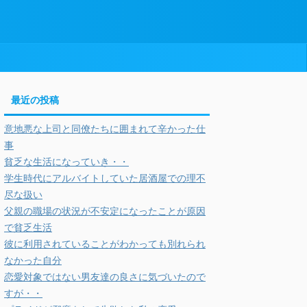
最近の投稿
意地悪な上司と同僚たちに囲まれて辛かった仕
事
貧乏な生活になっていき・・
学生時代にアルバイトしていた居酒屋での理不
尽な扱い
父親の職場の状況が不安定になったことが原因
で貧乏生活
彼に利用されていることがわかっても別れられ
なかった自分
恋愛対象ではない男友達の良さに気づいたので
すが・・