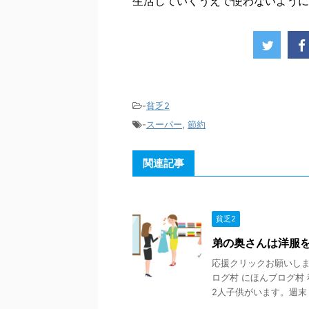
生活していくうえで使わないように
-
貧乏2
-
スーパー
,
節約
関連記事
貧乏2
弟の奥さんは洋服
応援クリックお願いします
ログ村 にほんブログ村
2人子供がいます。週末 .