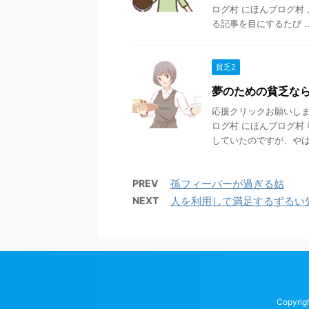
ログ村 にほんブログ村
る記事を目にするたび ..
貧乏2
夢のための貧乏な
応援クリックお願いします
ログ村 にほんブログ村
していたのですが、やは .
PREV
孫フィーバーが過ぎる姑
NEXT
人を利用して満足するずるい
Copyri