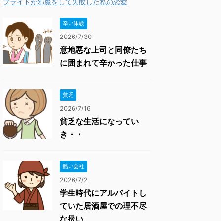
プライドが邪魔をして失敗した私の恋愛
辛い体験
2026/7/30
意地悪な上司と同僚たち
に囲まれて辛かった仕事
貧乏
2026/7/16
貧乏な生活になってい
き・・
酷い会社
2026/7/2
学生時代にアルバイトし
ていた居酒屋での理不尽
な扱い