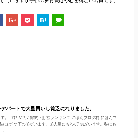
していますが子供の教育費はやむを得ない出費です。
をデパートで大量買いし貧乏になりました。
。 ヾ(*´∀`*)ﾉ 節約・貯蓄ランキング にほんブログ村 にほんブ
 私には2つ下の弟がいます。弟夫婦にも2人子供がいます。私にも
..