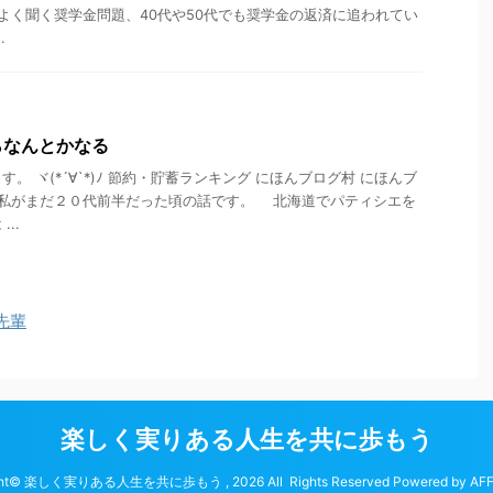
 よく聞く奨学金問題、40代や50代でも奨学金の返済に追われてい
.
らなんとかなる
。 ヾ(*´∀`*)ﾉ 節約・貯蓄ランキング にほんブログ村 にほんブ
 私がまだ２０代前半だった頃の話です。 北海道でパティシエを
..
先輩
楽しく実りある人生を共に歩もう
ght© 楽しく実りある人生を共に歩もう , 2026 All Rights Reserved Powered by
AF