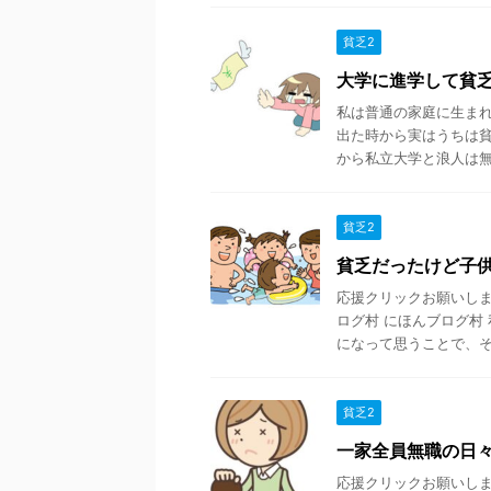
貧乏2
大学に進学して貧
私は普通の家庭に生ま
出た時から実はうちは貧
から私立大学と浪人は無理
貧乏2
貧乏だったけど子
応援クリックお願いします
ログ村 にほんブログ村
になって思うことで、そ .
貧乏2
一家全員無職の日
応援クリックお願いします