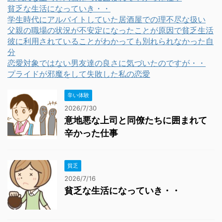
貧乏な生活になっていき・・
学生時代にアルバイトしていた居酒屋での理不尽な扱い
父親の職場の状況が不安定になったことが原因で貧乏生活
彼に利用されていることがわかっても別れられなかった自
分
恋愛対象ではない男友達の良さに気づいたのですが・・
プライドが邪魔をして失敗した私の恋愛
辛い体験
2026/7/30
意地悪な上司と同僚たちに囲まれて
辛かった仕事
貧乏
2026/7/16
貧乏な生活になっていき・・