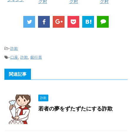
グ村
グ村
グ村
-
詐欺
-
口座
,
詐欺
,
銀行員
関連記事
詐欺
若者の夢をずたずたにする詐欺