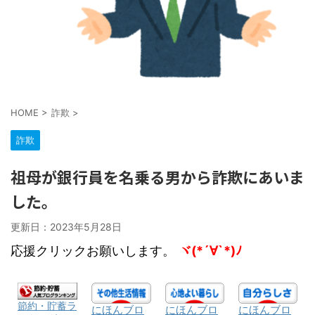
HOME
>
詐欺
>
詐欺
祖母が銀行員を名乗る男から詐欺にあいま
した。
更新日：
2023年5月28日
応援クリックお願いします。
ヾ(*´∀`*)ﾉ
節約・貯蓄ラ
にほんブロ
にほんブロ
にほんブロ