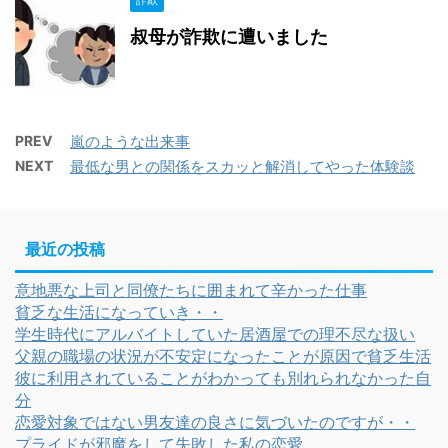
叔母が詐欺に遭いました
PREV
嵐のような出来事
NEXT
最低な男との関係をスカッと解消してやった体験談
最近の投稿
意地悪な上司と同僚たちに囲まれて辛かった仕事
貧乏な生活になっていき・・
学生時代にアルバイトしていた居酒屋での理不尽な扱い
父親の職場の状況が不安定になったことが原因で貧乏生活
彼に利用されていることがわかっても別れられなかった自
分
恋愛対象ではない男友達の良さに気づいたのですが・・
プライドが邪魔をして失敗した私の恋愛