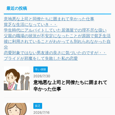
最近の投稿
意地悪な上司と同僚たちに囲まれて辛かった仕事
貧乏な生活になっていき・・
学生時代にアルバイトしていた居酒屋での理不尽な扱い
父親の職場の状況が不安定になったことが原因で貧乏生活
彼に利用されていることがわかっても別れられなかった自
分
恋愛対象ではない男友達の良さに気づいたのですが・・
プライドが邪魔をして失敗した私の恋愛
辛い体験
2026/7/30
意地悪な上司と同僚たちに囲まれて
辛かった仕事
貧乏
2026/7/16