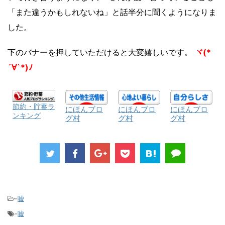
「また違うかもしれないね」と話半分に聞くようになりま
した。
下のバナーを押していただけると大変嬉しいです。
ヾ(*
´∀`*)ﾉ
節約・貯蓄ラ
にほんブロ
にほんブロ
にほんブロ
ンキング
グ村
グ村
グ村
-
嘘
-
嘘