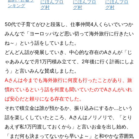
節約・貯蓄ラ
にほんブロ
にほんブロ
にほんブロ
ンキング
グ村
グ村
グ村
50代で子育てがひと段落し、仕事仲間4人くらいでいつか
みんなで「ヨーロッパなど思い切って海外旅行に行きたい
ね～」という話をしていました。
どんどん話が発展していき、中心的な存在のAさんが「じ
ゃあみんなで月1万円積み立てて、2年後に行く計画にしよ
う」と言いみんな賛成しました。
Aさんは今までも海外旅行に何度も行ったことがあり、旅
慣れているという話を何度も聞いていたのでAさんがいれ
ば安心だと頼りになる存在でした。
それで積立金は誰が預かるか、振り込みにするか…という
話を楽しくしていたところ、Aさんはノリノリで、「とり
あえず私1万円渡しておくから」と言いお金を出し始め、
「まだ何も決まってないから早いよ～」と和やかな雰囲気