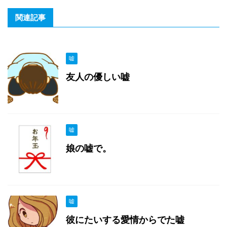
関連記事
嘘
友人の優しい嘘
嘘
娘の嘘で。
嘘
彼にたいする愛情からでた嘘