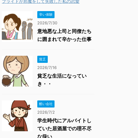
プライドが邪魔をして失敗した私の恋愛
辛い体験
2026/7/30
意地悪な上司と同僚たち
に囲まれて辛かった仕事
貧乏
2026/7/16
貧乏な生活になってい
き・・
酷い会社
2026/7/2
学生時代にアルバイトし
ていた居酒屋での理不尽
な扱い