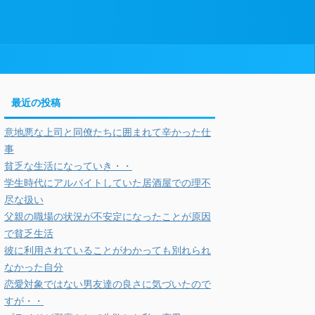
最近の投稿
意地悪な上司と同僚たちに囲まれて辛かった仕
事
貧乏な生活になっていき・・
学生時代にアルバイトしていた居酒屋での理不
尽な扱い
父親の職場の状況が不安定になったことが原因
で貧乏生活
彼に利用されていることがわかっても別れられ
なかった自分
恋愛対象ではない男友達の良さに気づいたので
すが・・