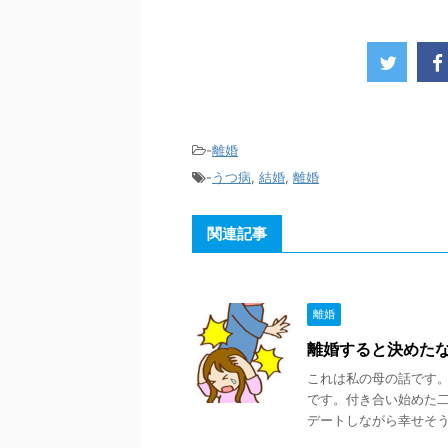
-
離婚
-
うつ病
,
結婚
,
離婚
関連記事
離婚
離婚すると決めた
これは私の母の話です
です。付き合い始めた
デートしながら幸せそうに