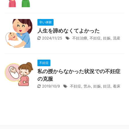
辛い体験
人生を諦めなくてよかった
2024/11/25
不妊治療
,
不妊症
,
妊娠
,
流産
不妊症
私の授からなかった状況での不妊症
の克服
2019/10/9
不妊症
,
営み
,
妊娠
,
妊活
,
着床