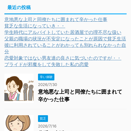
最近の投稿
意地悪な上司と同僚たちに囲まれて辛かった仕事
貧乏な生活になっていき・・
学生時代にアルバイトしていた居酒屋での理不尽な扱い
父親の職場の状況が不安定になったことが原因で貧乏生活
彼に利用されていることがわかっても別れられなかった自
分
恋愛対象ではない男友達の良さに気づいたのですが・・
プライドが邪魔をして失敗した私の恋愛
辛い体験
2026/7/30
意地悪な上司と同僚たちに囲まれて
辛かった仕事
貧乏
2026/7/16