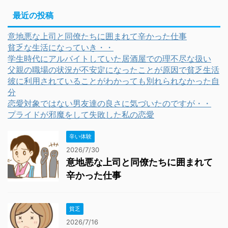
最近の投稿
意地悪な上司と同僚たちに囲まれて辛かった仕事
貧乏な生活になっていき・・
学生時代にアルバイトしていた居酒屋での理不尽な扱い
父親の職場の状況が不安定になったことが原因で貧乏生活
彼に利用されていることがわかっても別れられなかった自
分
恋愛対象ではない男友達の良さに気づいたのですが・・
プライドが邪魔をして失敗した私の恋愛
辛い体験
2026/7/30
意地悪な上司と同僚たちに囲まれて
辛かった仕事
貧乏
2026/7/16