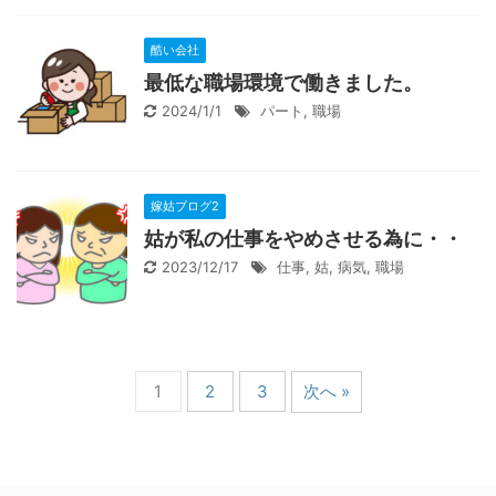
酷い会社
最低な職場環境で働きました。
2024/1/1
パート
,
職場
嫁姑ブログ2
姑が私の仕事をやめさせる為に・・
2023/12/17
仕事
,
姑
,
病気
,
職場
1
2
3
次へ »