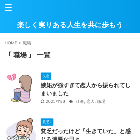
楽しく実りある人生を共に歩もう
HOME
>
職場
「 職場 」 一覧
失恋
嫉妬が強すぎて恋人から振られてし
まいました
2025/11/6
仕事
,
恋人
,
職場
貧乏2
貧乏だったけど「生きていた」と感
じる濃厚な日々