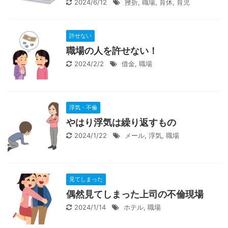
2024/6/12
挫折
,
職場
,
育休
,
育児
許せない
職場の人を許せない！
2024/2/2
借金
,
職場
浮気・不倫
やはり浮気は繰り返すもの
2024/1/22
メール
,
浮気
,
職場
見てしまった
偶然見てしまった上司の不倫現場
2024/1/14
ホテル
,
職場