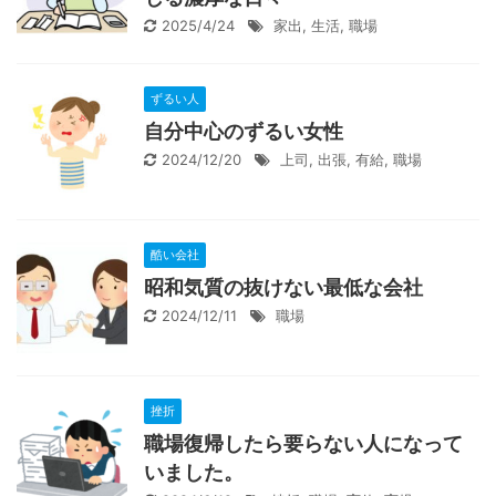
2025/4/24
家出
,
生活
,
職場
ずるい人
自分中心のずるい女性
2024/12/20
上司
,
出張
,
有給
,
職場
酷い会社
昭和気質の抜けない最低な会社
2024/12/11
職場
挫折
職場復帰したら要らない人になって
いました。