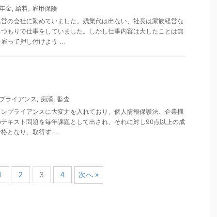
年金
,
給料
,
雇用保険
経営の会社に勤めていました。残業代は出ない、社長は家族経営な
るつもりで仕事をしていました。しかし仕事内容は大したことは無
って押し付けよう ...
プライアンス
,
痴漢
,
監査
コンプライアンスに大変力を入れており、個人情報保護法、企業機
テキスト問題を毎年課題として出され、それに対し90点以上の成
となり、取得す ...
1
2
3
4
次へ »