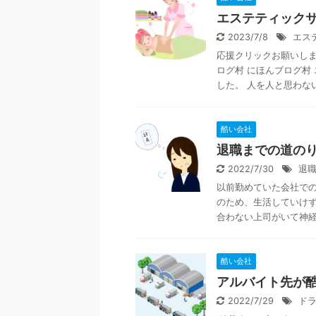
エステティック
2023/7/8
エス
応援クリックお願いします
ログ村 にほんブログ村
した。 人を人と思わない 
酷い会社
退職までの道
2022/7/30
退
以前勤めていた会社で
のため、生活していけ
合わない上司がいて神経が
酷い会社
アルバイト先が
2022/7/29
ド