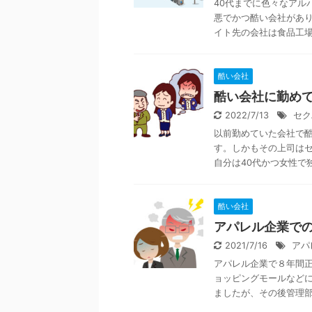
40代までに色々なアル
悪でかつ酷い会社があり
イト先の会社は食品工場の
酷い会社
酷い会社に勤め
2022/7/13
セク
以前勤めていた会社で
す。しかもその上司は
自分は40代かつ女性で独
酷い会社
アパレル企業で
2021/7/16
アパ
アパレル企業で８年間
ョッピングモールなどに
ましたが、その後管理部に