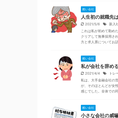
酷い会社
人生初の就職先
2021/5/6
新入
これは私が初めて勤め
クリアして無事採用さ
方と求人票についてお話し
酷い会社
私が会社を辞め
2021/4/4
トレ
私は、大手金融会社の
が、そのほとんどが女
感じでした。全体での同期
酷い会社
小さな会社の威