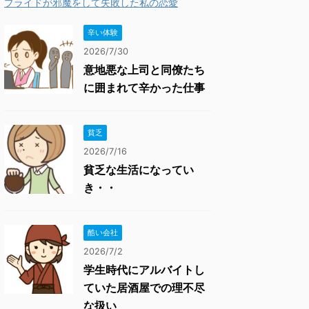
プライドが邪魔をして失敗した私の恋愛
辛い体験
2026/7/30
意地悪な上司と同僚たち
に囲まれて辛かった仕事
貧乏
2026/7/16
貧乏な生活になってい
き・・
酷い会社
2026/7/2
学生時代にアルバイトし
ていた居酒屋での理不尽
な扱い