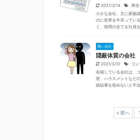
2021/3/14
厚生
小さな会社、主に家族
のに世界を牛耳ってい
く、雑用の全てを社員を雇
酷い会社
隠蔽体質の会社
2021/3/10
コン
在籍している会社は、
密、ハラスメントなどの
績結果を収めないと不合格
« 前へ