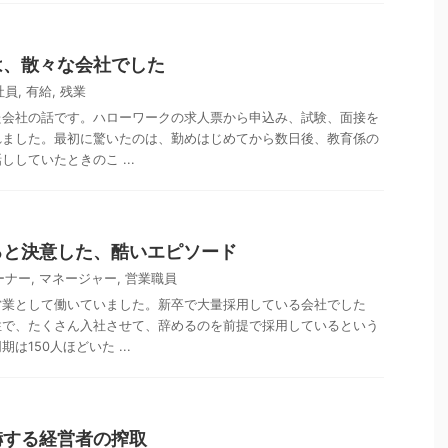
は、散々な会社でした
社員
,
有給
,
残業
た会社の話です。ハローワークの求人票から申込み、試験、面接を
れました。最初に驚いたのは、勤めはじめてから数日後、教育係の
していたときのこ ...
ると決意した、酷いエピソード
ーナー
,
マネージャー
,
営業職員
営業として働いていました。新卒で大量採用している会社でした
性で、たくさん入社させて、辞めるのを前提で採用しているという
は150人ほどいた ...
嚇する経営者の搾取