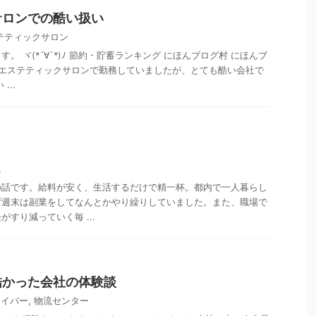
サロンでの酷い扱い
テティックサロン
。 ヾ(*´∀`*)ﾉ 節約・貯蓄ランキング にほんブログ村 にほんブ
 エステティックサロンで勤務していましたが、とても酷い会社で
...
のり
職
の話です。給料が安く、生活するだけで精一杯。都内で一人暮らし
ず週末は副業をしてなんとかやり繰りしていました。また、職場で
すり減っていく毎 ...
酷かった会社の体験談
ライバー
,
物流センター