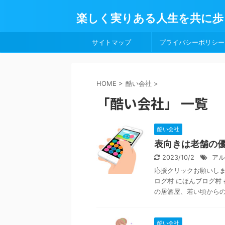
楽しく実りある人生を共に歩
サイトマップ
プライバシーポリシー
HOME
>
酷い会社
>
「酷い会社」 一覧
酷い会社
表向きは老舗の
2023/10/2
アル
応援クリックお願いします
ログ村 にほんブログ村
の居酒屋、若い頃からの .
酷い会社