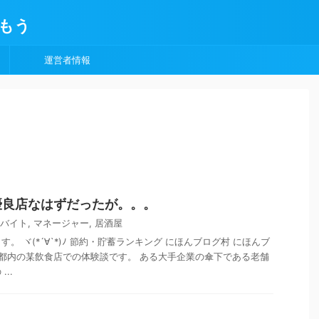
もう
運営者情報
優良店なはずだったが。。。
バイト
,
マネージャー
,
居酒屋
。 ヾ(*´∀`*)ﾉ 節約・貯蓄ランキング にほんブログ村 にほんブ
 都内の某飲食店での体験談です。 ある大手企業の傘下である老舗
..