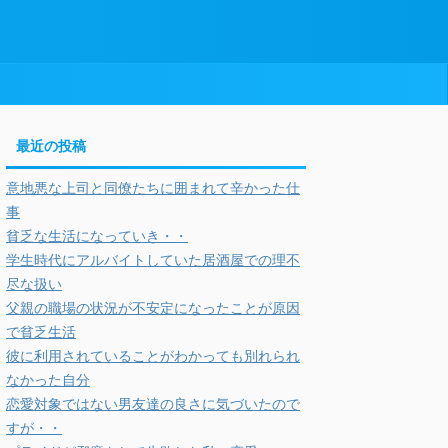
最近の投稿
意地悪な上司と同僚たちに囲まれて辛かった仕
事
貧乏な生活になっていき・・
学生時代にアルバイトしていた居酒屋での理不
尽な扱い
父親の職場の状況が不安定になったことが原因
で貧乏生活
彼に利用されていることがわかっても別れられ
なかった自分
恋愛対象ではない男友達の良さに気づいたので
すが・・