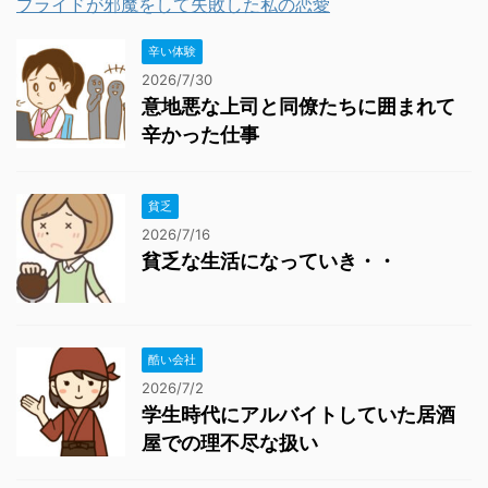
プライドが邪魔をして失敗した私の恋愛
辛い体験
2026/7/30
意地悪な上司と同僚たちに囲まれて
辛かった仕事
貧乏
2026/7/16
貧乏な生活になっていき・・
酷い会社
2026/7/2
学生時代にアルバイトしていた居酒
屋での理不尽な扱い