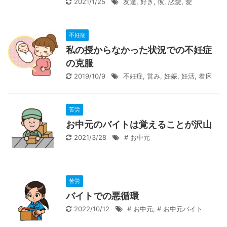
2021/1/25
友達
,
好き
,
彼
,
恋愛
,
愛
不妊症
私の授からなかった状況での不妊症
の克服
2019/10/9
不妊症
,
営み
,
妊娠
,
妊活
,
着床
苦労
お中元のバイトは覚えることが沢山
2021/3/28
# お中元
苦労
バイトでの悪循環
2022/10/12
# お中元
,
# お中元バイト