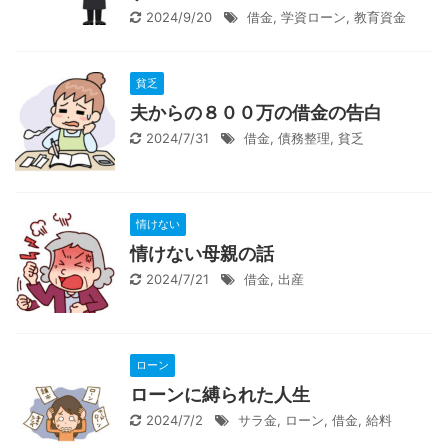
2024/9/20
借金
,
学資ローン
,
教育資金
貧乏
夫からの８００万の借金の告白
2024/7/31
借金
,
債務整理
,
貧乏
情けない
情けない母親の話
2024/7/21
借金
,
出産
ローン
ローンに縛られた人生
2024/7/2
サラ金
,
ローン
,
借金
,
給料