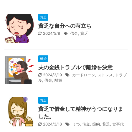
貧乏
貧乏な自分への苛立ち
2024/5/8
借金
,
貧乏
離婚
夫の金銭トラブルで離婚を決意
2024/3/19
カードローン
,
ストレス
,
トラブ
ル
,
借金
,
離婚
貧乏
貧乏で借金して精神がうつになりま
した。
2024/3/18
うつ
,
借金
,
節約
,
貧乏
,
食事代