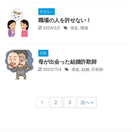
許せない
職場の人を許せない！
2024/2/2
借金
,
職場
詐欺
母が出会った結婚詐欺師
2023/11/4
借金
,
結婚
,
詐欺師
1
2
3
次へ »