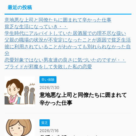
最近の投稿
意地悪な上司と同僚たちに囲まれて辛かった仕事
貧乏な生活になっていき・・
学生時代にアルバイトしていた居酒屋での理不尽な扱い
父親の職場の状況が不安定になったことが原因で貧乏生活
彼に利用されていることがわかっても別れられなかった自
分
恋愛対象ではない男友達の良さに気づいたのですが・・
プライドが邪魔をして失敗した私の恋愛
辛い体験
2026/7/30
意地悪な上司と同僚たちに囲まれて
辛かった仕事
貧乏
2026/7/16