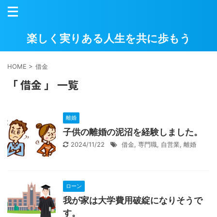
楽しく実りある人生を共に歩もう
HOME
>
借金
「 借金 」 一覧
離婚
子供の離婚の泥沼を経験しました。
2024/11/22
借金
,
専門職
,
自営業
,
離婚
ローン
我が家は大学費用破綻になりそうで
す。