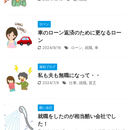
ローン
車のローン返済のために更なるロー
ン
2024/9/16
ローン
,
就職
,
車
嫁姑ブログ
私も夫も無職になって・・
2024/7/9
仕事
,
就職
,
貧乏
酷い会社
就職をしたのが相当酷い会社でし
た！