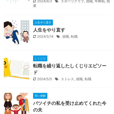
2024/6/3
スポーツクラブ
,
就職
,
年棒制
,
残
業
人生やり直す
人生をやり直す
2024/5/14
就職
,
転職
しくじり
転職を繰り返したしくじりエピソー
ド
2024/5/5
ストレス
,
就職
,
転職
辛い体験
バツイチの私を受け止めてくれた今
の夫