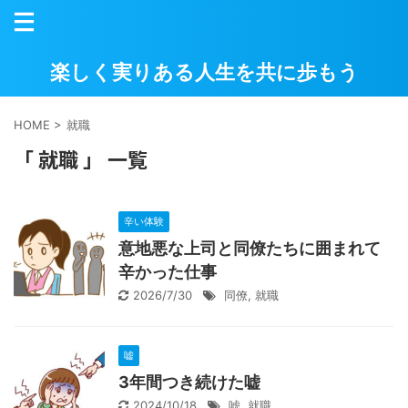
楽しく実りある人生を共に歩もう
HOME
>
就職
「 就職 」 一覧
辛い体験
意地悪な上司と同僚たちに囲まれて
辛かった仕事
2026/7/30
同僚
,
就職
嘘
3年間つき続けた嘘
2024/10/18
嘘
,
就職