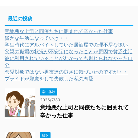
最近の投稿
意地悪な上司と同僚たちに囲まれて辛かった仕事
貧乏な生活になっていき・・
学生時代にアルバイトしていた居酒屋での理不尽な扱い
父親の職場の状況が不安定になったことが原因で貧乏生活
彼に利用されていることがわかっても別れられなかった自
分
恋愛対象ではない男友達の良さに気づいたのですが・・
プライドが邪魔をして失敗した私の恋愛
辛い体験
2026/7/30
意地悪な上司と同僚たちに囲まれて
辛かった仕事
貧乏