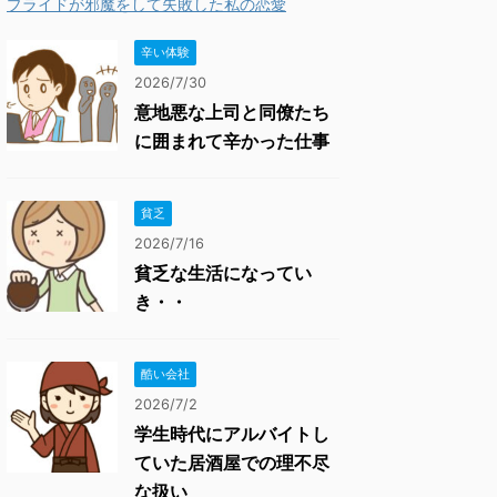
プライドが邪魔をして失敗した私の恋愛
辛い体験
2026/7/30
意地悪な上司と同僚たち
に囲まれて辛かった仕事
貧乏
2026/7/16
貧乏な生活になってい
き・・
酷い会社
2026/7/2
学生時代にアルバイトし
ていた居酒屋での理不尽
な扱い