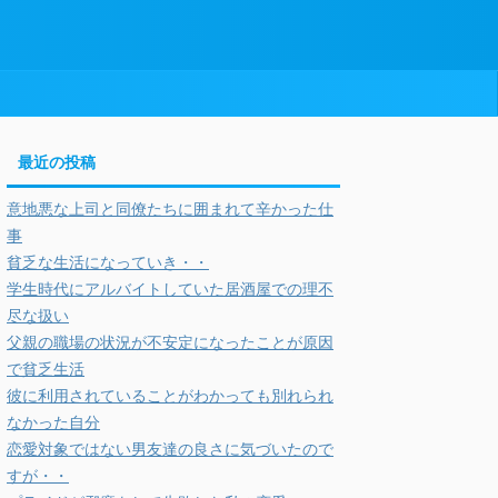
最近の投稿
意地悪な上司と同僚たちに囲まれて辛かった仕
事
貧乏な生活になっていき・・
学生時代にアルバイトしていた居酒屋での理不
尽な扱い
父親の職場の状況が不安定になったことが原因
で貧乏生活
彼に利用されていることがわかっても別れられ
なかった自分
恋愛対象ではない男友達の良さに気づいたので
すが・・