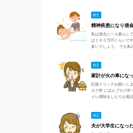
貧乏
精神疾患になり借
私は過去に一人暮らし
は１６０万円くらいです
多いでしょう。 でも私の
貧乏
家計が火の車にな
応援クリックお願いします
ログ村 にほんブログ村
イレ掃除をしたりお風呂 .
貧乏
夫が大学生になっ