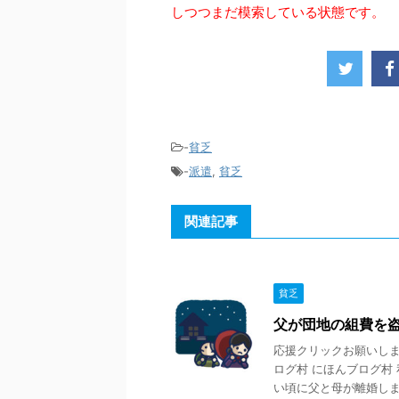
しつつまだ模索している状態です。
-
貧乏
-
派遣
,
貧乏
関連記事
貧乏
父が団地の組費を
応援クリックお願いします
ログ村 にほんブログ村
い頃に父と母が離婚しま .