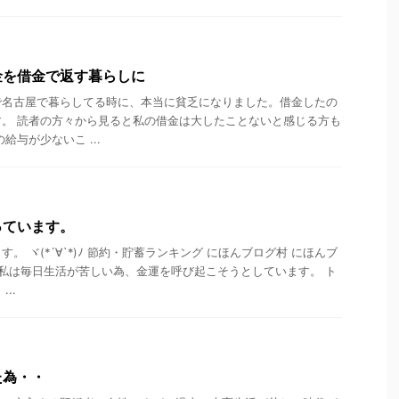
金を借金で返す暮らしに
で名古屋で暮らしてる時に、本当に貧乏になりました。借金したの
。 読者の方々から見ると私の借金は大したことないと感じる方も
給与が少ないこ ...
っています。
。 ヾ(*´∀`*)ﾉ 節約・貯蓄ランキング にほんブログ村 にほんブ
 私は毎日生活が苦しい為、金運を呼び起こそうとしています。 ト
..
た為・・