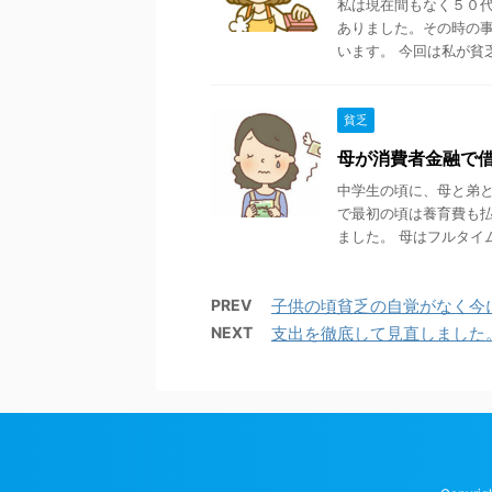
私は現在間もなく５０
ありました。その時の
います。 今回は私が貧乏
貧乏
母が消費者金融で
中学生の頃に、母と弟
で最初の頃は養育費も
ました。 母はフルタイム
PREV
子供の頃貧乏の自覚がなく今
NEXT
支出を徹底して見直しました