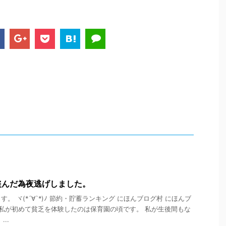
盗んだ為夜逃げしました。
。 ヾ(*´∀`*)ﾉ 節約・貯蓄ランキング にほんブログ村 にほんブ
 私が初めて貧乏を体験したのは保育園の頃です。 私が生後間もな
..