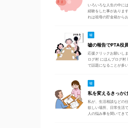
いろいろな人生の中に
経験をした事がありま
れは祖母の貯金箱からお金
嘘
嘘の報告でPTA役
応援クリックお願いします
ログ村 にほんブログ村
で話題になることが多い .
嘘
私を変えるきっか
私が、生活相談などの仕
欲しい場所、日常生活
人の悩み事を聞いてきてそ