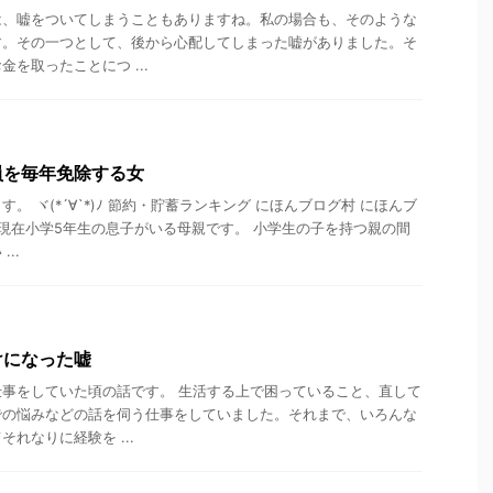
は、嘘をついてしまうこともありますね。私の場合も、そのような
す。その一つとして、後から心配してしまった嘘がありました。そ
を取ったことにつ ...
員を毎年免除する女
。 ヾ(*´∀`*)ﾉ 節約・貯蓄ランキング にほんブログ村 にほんブ
 現在小学5年生の息子がいる母親です。 小学生の子を持つ親の間
..
けになった嘘
事をしていた頃の話です。 生活する上で困っていること、直して
での悩みなどの話を伺う仕事をしていました。それまで、いろんな
れなりに経験を ...