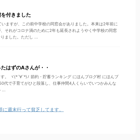
噓を付きました
ていますが、この前中学校の同窓会がありました。本来は2年前に
が、それがコロナ渦のために2年も延長されようやく中学校の同窓
ました。ただし ...
ったはずのAさんが・・
。 ヾ(*´∀`*)ﾉ 節約・貯蓄ランキング にほんブログ村 にほんブ
 50代で子育てがひと段落し、仕事仲間4人くらいでいつかみんな
..
題に週末行って貧乏してます。