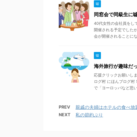
嘘
同窓会で同級生に
40代女性の会社員をし
開催される予定でした
会が開催されることになり
嘘
海外旅行が趣味だ
応援クリックお願いします
ログ村 にほんブログ村
で「ヨーロッパなど思い .
PREV
親戚の夫婦はホテルの食べ放
NEXT
私の節約ぶり