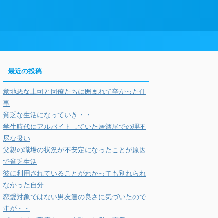
最近の投稿
意地悪な上司と同僚たちに囲まれて辛かった仕
事
貧乏な生活になっていき・・
学生時代にアルバイトしていた居酒屋での理不
尽な扱い
父親の職場の状況が不安定になったことが原因
で貧乏生活
彼に利用されていることがわかっても別れられ
なかった自分
恋愛対象ではない男友達の良さに気づいたので
すが・・