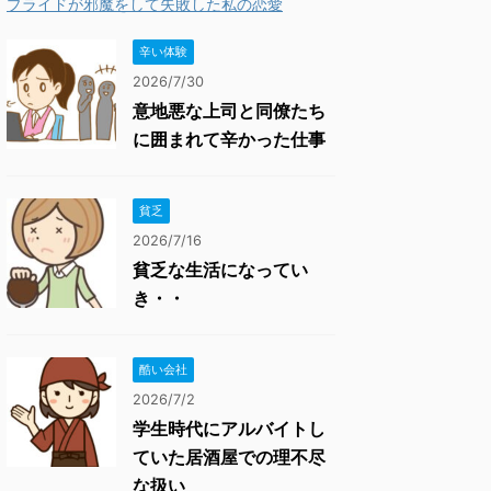
プライドが邪魔をして失敗した私の恋愛
辛い体験
2026/7/30
意地悪な上司と同僚たち
に囲まれて辛かった仕事
貧乏
2026/7/16
貧乏な生活になってい
き・・
酷い会社
2026/7/2
学生時代にアルバイトし
ていた居酒屋での理不尽
な扱い