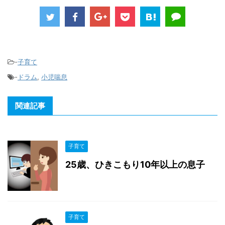
-
子育て
-
ドラム
,
小児喘息
関連記事
子育て
25歳、ひきこもり10年以上の息子
子育て