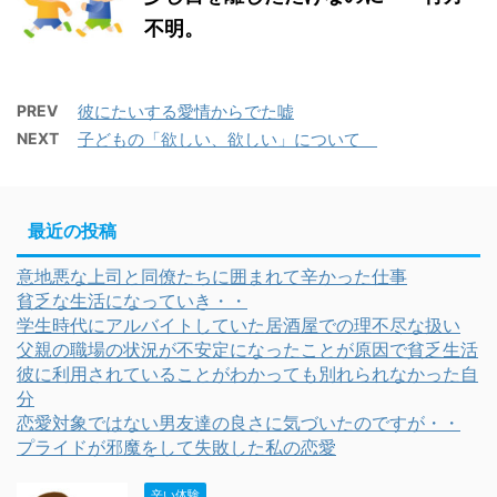
不明。
PREV
彼にたいする愛情からでた嘘
NEXT
子どもの「欲しい、欲しい」について
最近の投稿
意地悪な上司と同僚たちに囲まれて辛かった仕事
貧乏な生活になっていき・・
学生時代にアルバイトしていた居酒屋での理不尽な扱い
父親の職場の状況が不安定になったことが原因で貧乏生活
彼に利用されていることがわかっても別れられなかった自
分
恋愛対象ではない男友達の良さに気づいたのですが・・
プライドが邪魔をして失敗した私の恋愛
辛い体験