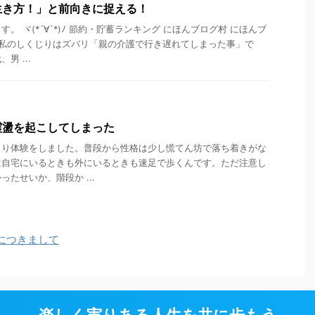
生き方！」と前向きに捉える！
。 ヾ(*´∀`*)ﾉ 節約・貯蓄ランキング にほんブログ村 にほんブ
 私のしくじりはズバリ「親の介護で行き遅れてしまった事」で
男 ...
震盪を起こしてしまった
じり体験をしました。普段から性格は少し慌てん坊で落ち着きがな
は自宅にいるときも外にいるときも速足で歩くんです。ただ注意し
たせいか、階段か ...
につきまして