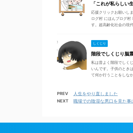
「これが私らしい
応援クリックお願いします
ログ村 にほんブログ村
す。超高齢化社会の現代、
しくじり
階段でしくじり脳
私は昔よく階段でしく
いんです。子供のとき
て何か行うことをしなかっ
PREV
人生をやり直しました
NEXT
職場での陰湿な悪口を見た事