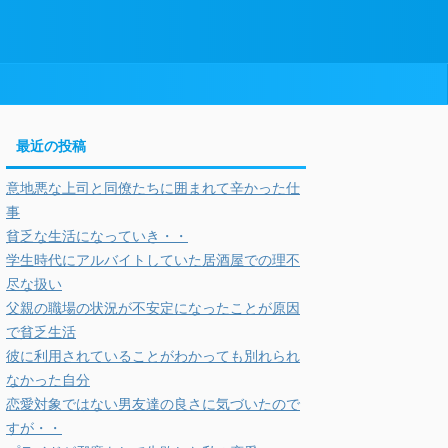
最近の投稿
意地悪な上司と同僚たちに囲まれて辛かった仕
事
貧乏な生活になっていき・・
学生時代にアルバイトしていた居酒屋での理不
尽な扱い
父親の職場の状況が不安定になったことが原因
で貧乏生活
彼に利用されていることがわかっても別れられ
なかった自分
恋愛対象ではない男友達の良さに気づいたので
すが・・