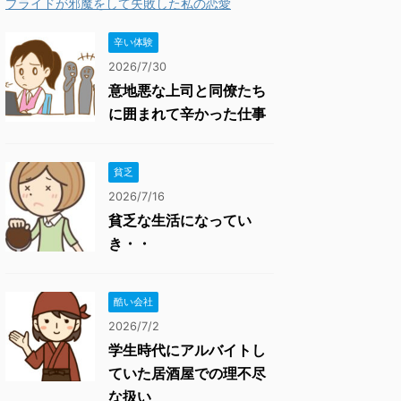
プライドが邪魔をして失敗した私の恋愛
辛い体験
2026/7/30
意地悪な上司と同僚たち
に囲まれて辛かった仕事
貧乏
2026/7/16
貧乏な生活になってい
き・・
酷い会社
2026/7/2
学生時代にアルバイトし
ていた居酒屋での理不尽
な扱い