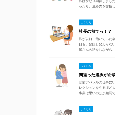
私はかなり期待しまし
ったり、連絡先を交換して
しくじり
社長の前でっ！
私が以前、働いていた会
日も、普段と変わらな
屋さんの話をしながら、自
しくじり
間違った選択が命
以前アパレルの仕事にい
レクションをやるほど
事業は思いのほか順調で、
しくじり