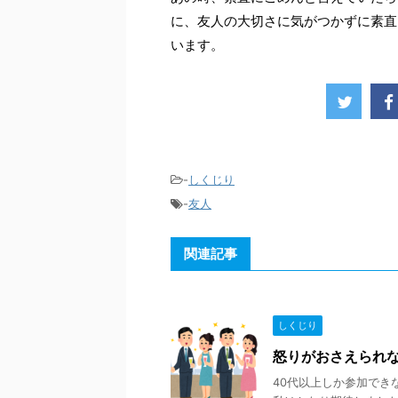
に、友人の大切さに気がつかずに素直
います。
-
しくじり
-
友人
関連記事
しくじり
怒りがおさえられ
40代以上しか参加でき