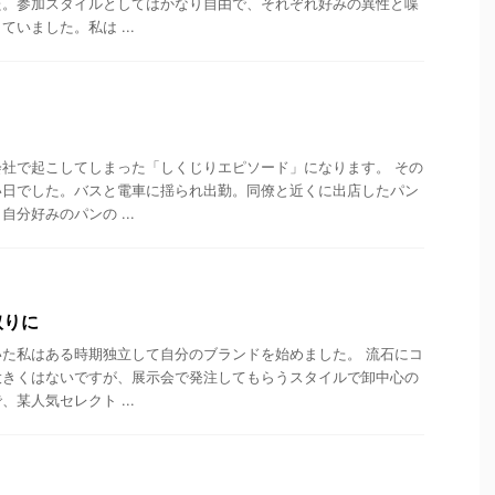
た。参加スタイルとしてはかなり自由で、それぞれ好みの異性と喋
いました。私は ...
？
社で起こしてしまった「しくじりエピソード」になります。 その
い日でした。バスと電車に揺られ出勤。同僚と近くに出店したパン
分好みのパンの ...
取りに
た私はある時期独立して自分のブランドを始めました。 流石にコ
大きくはないですが、展示会で発注してもらうスタイルで卸中心の
某人気セレクト ...