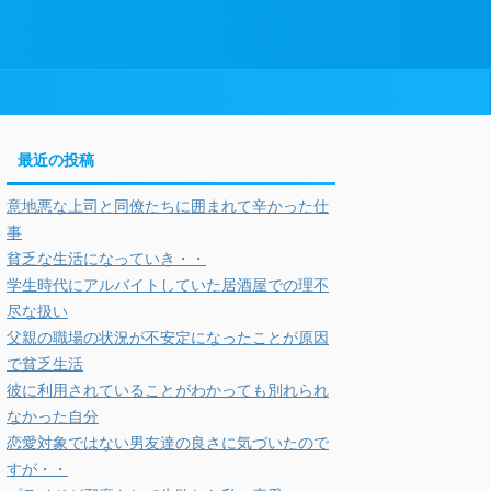
最近の投稿
意地悪な上司と同僚たちに囲まれて辛かった仕
事
貧乏な生活になっていき・・
学生時代にアルバイトしていた居酒屋での理不
尽な扱い
父親の職場の状況が不安定になったことが原因
で貧乏生活
彼に利用されていることがわかっても別れられ
なかった自分
恋愛対象ではない男友達の良さに気づいたので
すが・・