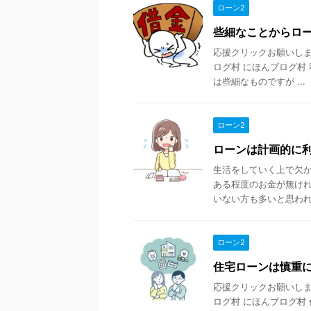
ローン2
些細なことからロ
応援クリックお願いします
ログ村 にほんブログ村 
は些細なものですが ...
ローン2
ローンは計画的に
生活をしていく上で欠か
ある程度のお金が無けれ
いない方も多いと思われま
ローン2
住宅ローンは慎重
応援クリックお願いします
ログ村 にほんブログ村