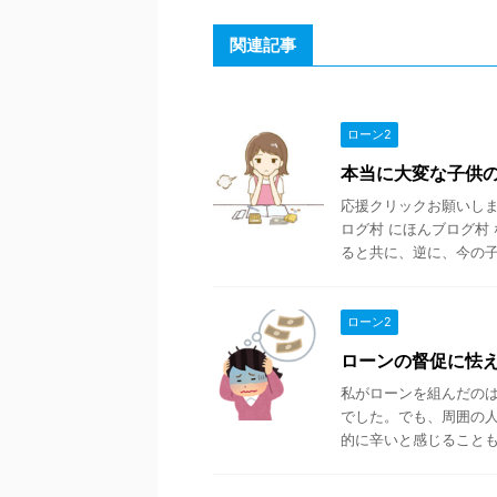
関連記事
ローン2
本当に大変な子供
応援クリックお願いします
ログ村 にほんブログ村
ると共に、逆に、今の子育 
ローン2
ローンの督促に怯
私がローンを組んだの
でした。でも、周囲の
的に辛いと感じることもあ