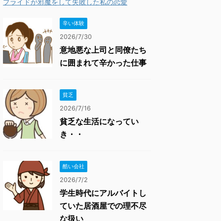
プライドが邪魔をして失敗した私の恋愛
辛い体験
2026/7/30
意地悪な上司と同僚たち
に囲まれて辛かった仕事
貧乏
2026/7/16
貧乏な生活になってい
き・・
酷い会社
2026/7/2
学生時代にアルバイトし
ていた居酒屋での理不尽
な扱い