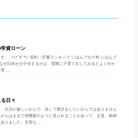
の学資ローン
。 ヾ(*´∀`*)ﾉ 節約・貯蓄ランキング にほんブログ村 にほんブ
 なぜ日本が少子化するかは、実際に子育てをしてみるとよく分か
...
える日々
は、生活が厳しいからで、決して贅沢をしたいからではありません
人からはまるで浪費家のように見られることがあって、正直、精神
りました。災害な ...