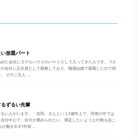
たい放題パート
勤めた会社にモデルハウスのパートとして入ってきた人です。 Yさ
その会社に正社員として勤務しており、職場結婚で退職したので別
 そのご主人 ...
するずるい先輩
ずるい人がいます。「吉田」さんという2歳年上で、同僚の中では
。自分中心で、自分が褒められたい、満足したいような行動を起こ
働き出す1年前 ...