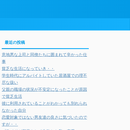
最近の投稿
意地悪な上司と同僚たちに囲まれて辛かった仕
事
貧乏な生活になっていき・・
学生時代にアルバイトしていた居酒屋での理不
尽な扱い
父親の職場の状況が不安定になったことが原因
で貧乏生活
彼に利用されていることがわかっても別れられ
なかった自分
恋愛対象ではない男友達の良さに気づいたので
すが・・