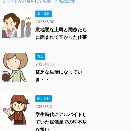
プライドが邪魔をして失敗した私の恋愛
辛い体験
2026/7/30
意地悪な上司と同僚たち
に囲まれて辛かった仕事
貧乏
2026/7/16
貧乏な生活になってい
き・・
酷い会社
2026/7/2
学生時代にアルバイトし
ていた居酒屋での理不尽
な扱い