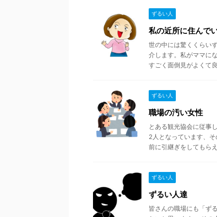
ずるい人
私の近所に住んで
世の中には驚くくらい
介します。私がママに
すごく面倒見がよくて良い
ずるい人
職場の汚い女性
とある観光協会に従事し
2人となっています、
前に引継ぎをしてもらえる
ずるい人
ずるい人達
皆さんの職場にも「ずる