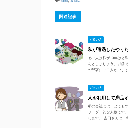
-
新聞
,
新聞部
関連記事
ずるい人
私が遭遇したやり
その人は私が10年ほど
んとしましょう。以前
の部署にご主人がいます。
ずるい人
人を利用して満足
私の会社には、とても
リーダー的な人物です
します。 吉田さんは、私が