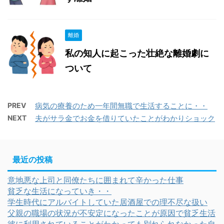
離婚
私の知人に起こった壮絶な離婚劇に
ついて
PREV
病気の療養のため一年間無職で生活することに・・
NEXT
夫がサラ金でお金を借りていたことがわかりショック
最近の投稿
意地悪な上司と同僚たちに囲まれて辛かった仕事
貧乏な生活になっていき・・
学生時代にアルバイトしていた居酒屋での理不尽な扱い
父親の職場の状況が不安定になったことが原因で貧乏生活