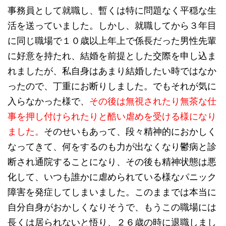
事務員として就職し、暫くは特に問題なく平穏な生
活を送っていました。しかし、就職してから３年目
に同じ職場で１０歳以上年上で係長だった男性先輩
に好意を持たれ、結婚を前提とした交際を申し込ま
れましたが、私自身はあまり結婚したい時ではなか
ったので、丁重にお断りしました。でもそれが気に
入らなかった様で、
その後は無視されたり無茶な仕
事を押し付けられたりと酷い虐めを受ける様になり
ました。
そのせいもあって、段々精神的におかしく
なってきて、何をするのも力が出なくなり鬱病と診
断され通院することになり、その後も精神状態は悪
化して、いつも誰かに虐められている様なパニック
障害を発症してしまいました。このままでは本当に
自分自身がおかしくなりそうで、もうこの職場には
長くは居られないと悟り、２６歳の時に退職しまし