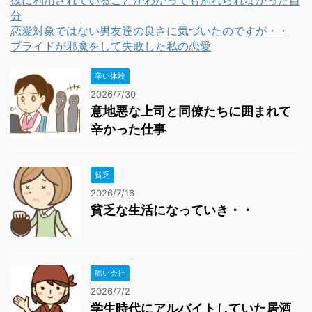
彼に利用されていることがわかっても別れられなかった自
分
恋愛対象ではない男友達の良さに気づいたのですが・・
プライドが邪魔をして失敗した私の恋愛
辛い体験
2026/7/30
意地悪な上司と同僚たちに囲まれて
辛かった仕事
貧乏
2026/7/16
貧乏な生活になっていき・・
酷い会社
2026/7/2
学生時代にアルバイトしていた居酒