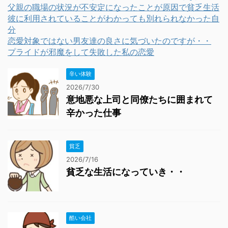
父親の職場の状況が不安定になったことが原因で貧乏生活
彼に利用されていることがわかっても別れられなかった自
分
恋愛対象ではない男友達の良さに気づいたのですが・・
プライドが邪魔をして失敗した私の恋愛
辛い体験
2026/7/30
意地悪な上司と同僚たちに囲まれて
辛かった仕事
貧乏
2026/7/16
貧乏な生活になっていき・・
酷い会社