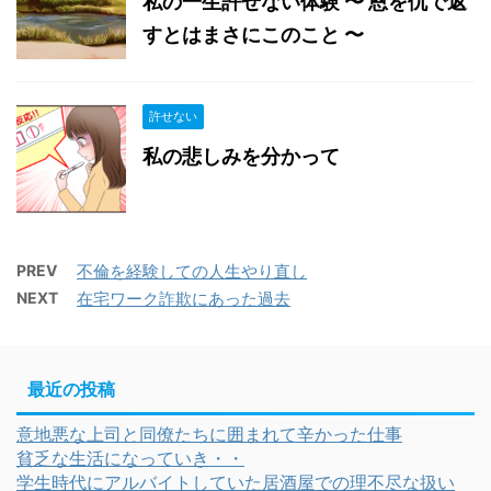
私の一生許せない体験 〜 恩を仇で返
すとはまさにこのこと 〜
許せない
私の悲しみを分かって
PREV
不倫を経験しての人生やり直し
NEXT
在宅ワーク詐欺にあった過去
最近の投稿
意地悪な上司と同僚たちに囲まれて辛かった仕事
貧乏な生活になっていき・・
学生時代にアルバイトしていた居酒屋での理不尽な扱い