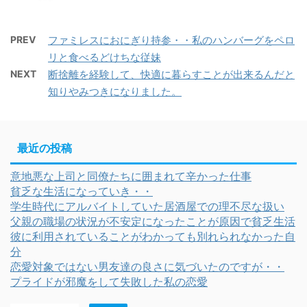
PREV
ファミレスにおにぎり持参・・私のハンバーグをペロ
リと食べるどけちな従妹
NEXT
断捨離を経験して、快適に暮らすことが出来るんだと
知りやみつきになりました。
最近の投稿
意地悪な上司と同僚たちに囲まれて辛かった仕事
貧乏な生活になっていき・・
学生時代にアルバイトしていた居酒屋での理不尽な扱い
父親の職場の状況が不安定になったことが原因で貧乏生活
彼に利用されていることがわかっても別れられなかった自
分
恋愛対象ではない男友達の良さに気づいたのですが・・
プライドが邪魔をして失敗した私の恋愛