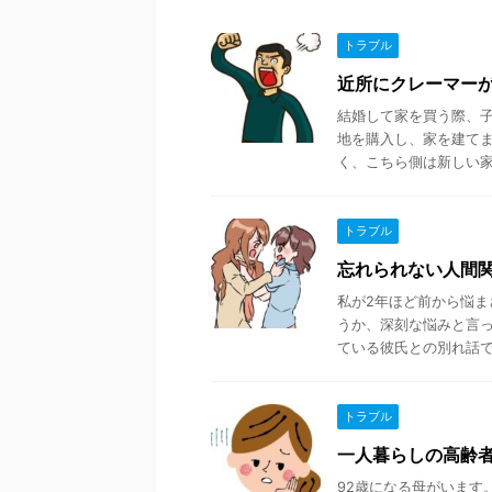
トラブル
近所にクレーマー
結婚して家を買う際、
地を購入し、家を建てま
く、こちら側は新しい家が
トラブル
忘れられない人間
私が2年ほど前から悩ま
うか、深刻な悩みと言っ
ている彼氏との別れ話でし
トラブル
一人暮らしの高齢
92歳になる母がいます