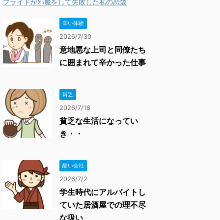
プライドが邪魔をして失敗した私の恋愛
辛い体験
2026/7/30
意地悪な上司と同僚たち
に囲まれて辛かった仕事
貧乏
2026/7/16
貧乏な生活になってい
き・・
酷い会社
2026/7/2
学生時代にアルバイトし
ていた居酒屋での理不尽
な扱い