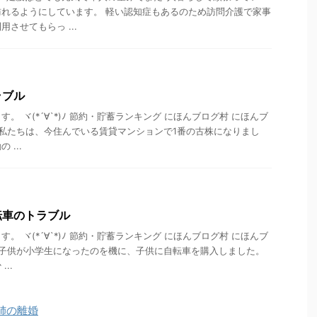
れるようにしています。 軽い認知症もあるのため訪問介護で家事
させてもらっ ...
ラブル
。 ヾ(*´∀`*)ﾉ 節約・貯蓄ランキング にほんブログ村 にほんブ
 私たちは、今住んでいる賃貸マンションで1番の古株になりまし
...
転車のトラブル
。 ヾ(*´∀`*)ﾉ 節約・貯蓄ランキング にほんブログ村 にほんブ
 子供が小学生になったのを機に、子供に自転車を購入しました。
..
姉の離婚