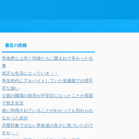
最近の投稿
意地悪な上司と同僚たちに囲まれて辛かった仕
事
貧乏な生活になっていき・・
学生時代にアルバイトしていた居酒屋での理不
尽な扱い
父親の職場の状況が不安定になったことが原因
で貧乏生活
彼に利用されていることがわかっても別れられ
なかった自分
恋愛対象ではない男友達の良さに気づいたので
すが・・