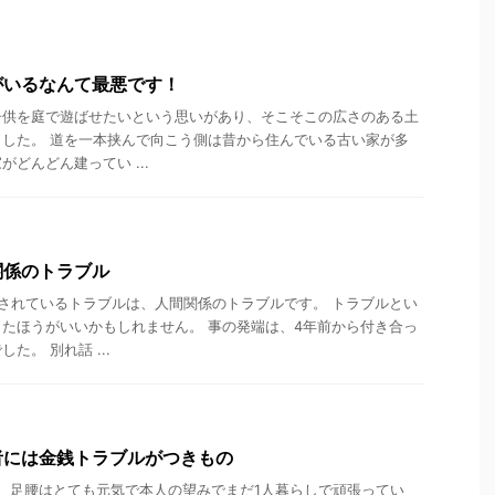
がいるなんて最悪です！
子供を庭で遊ばせたいという思いがあり、そこそこの広さのある土
した。 道を一本挟んで向こう側は昔から住んでいる古い家が多
どんどん建ってい ...
関係のトラブル
されているトラブルは、人間関係のトラブルです。 トラブルとい
たほうがいいかもしれません。 事の発端は、4年前から付き合っ
た。 別れ話 ...
者には金銭トラブルがつきもの
。 足腰はとても元気で本人の望みでまだ1人暮らしで頑張ってい