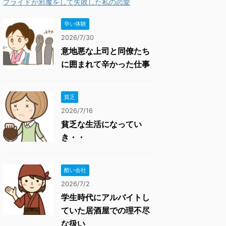
プライドが邪魔をして失敗した私の恋愛
辛い体験
2026/7/30
意地悪な上司と同僚たち
に囲まれて辛かった仕事
貧乏
2026/7/16
貧乏な生活になってい
き・・
酷い会社
2026/7/2
学生時代にアルバイトし
ていた居酒屋での理不尽
な扱い