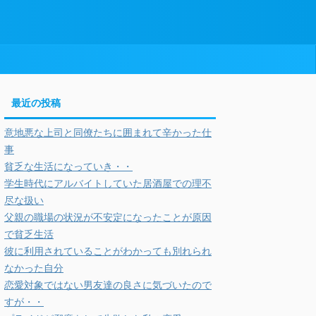
最近の投稿
意地悪な上司と同僚たちに囲まれて辛かった仕
事
貧乏な生活になっていき・・
学生時代にアルバイトしていた居酒屋での理不
尽な扱い
父親の職場の状況が不安定になったことが原因
で貧乏生活
彼に利用されていることがわかっても別れられ
なかった自分
恋愛対象ではない男友達の良さに気づいたので
すが・・