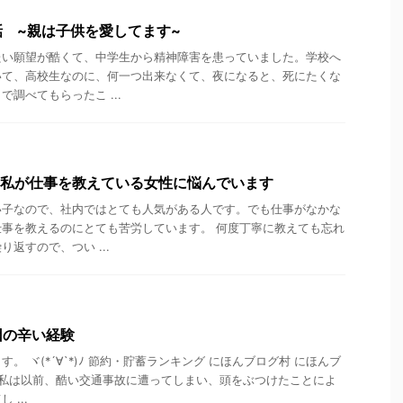
話 ~親は子供を愛してます~
たい願望が酷くて、中学生から精神障害を患っていました。学校へ
いて、高校生なのに、何一つ出来なくて、夜になると、死にたくな
調べてもらったこ ...
…私が仕事を教えている女性に悩んでいます
い子なので、社内ではとても人気がある人です。でも仕事がなかな
事を教えるのにとても苦労しています。 何度丁寧に教えても忘れ
返すので、つい ...
因の辛い経験
。 ヾ(*´∀`*)ﾉ 節約・貯蓄ランキング にほんブログ村 にほんブ
 私は以前、酷い交通事故に遭ってしまい、頭をぶつけたことによ
...