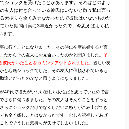
てショックを受けたことがあります。それはどのよう
の友人は付き合っている彼氏はいないと散々私に言っ
る素振りを全くみせなかったので彼氏はいないものだ
ていた期間は実に3年近かったので、今思えばよく私
います。
事に行くことになりました。その時に今度結婚すると言
。だからその友人にお見合いしたのかと聞きました。
そ
る彼氏がいたことをカミングアウトされました。
親しい友
かと心底ショックでした。その友人に信頼されているも
勘違いだったのかなと思うようになりました。
が40代で彼氏がいない寂しい女性だと思っていたので言
でさらに傷つきました。その友人はそんなことをずっと
さらにショックだけでなくしだいに怒りがこみ上げてき
ても全く妬むことはなかったです。むしろ祝福してあげ
ことでそうした気持ちが失せてしまいました。