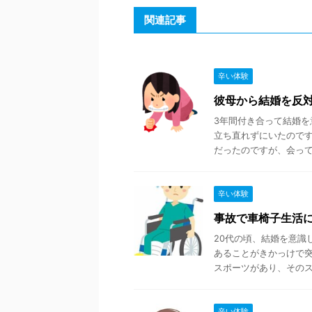
関連記事
辛い体験
彼母から結婚を反
3年間付き合って結婚を
立ち直れずにいたので
だったのですが、会ってみ
辛い体験
事故で車椅子生活
20代の頃、結婚を意識
あることがきかっけで突
スポーツがあり、そのスポ
辛い体験