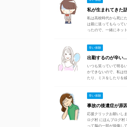
私が生まれてきた
私は高校時代から死に
は親に送ってもらって
ったので、一緒にネットで
辛い体験
出勤するのが辛い
いつも笑っていて明る
かできないので、私は仕
たり、ミスをしたりを繰り
辛い体験
事故の後遺症が原
応援クリックお願いします
ログ村 にほんブログ村
って脳の一部が損傷してし 