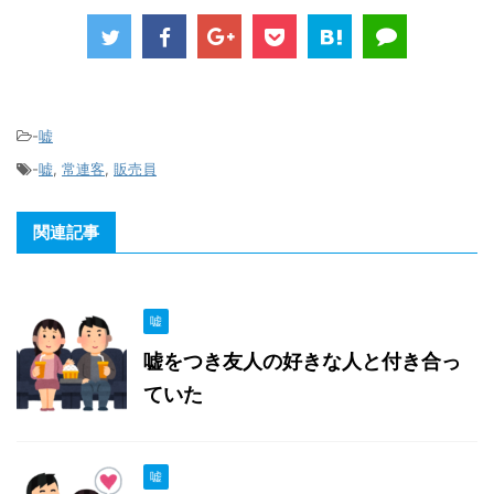
-
嘘
-
嘘
,
常連客
,
販売員
関連記事
嘘
嘘をつき友人の好きな人と付き合っ
ていた
嘘