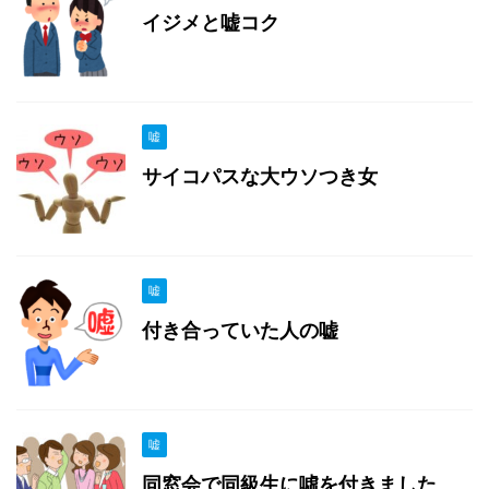
イジメと嘘コク
嘘
サイコパスな大ウソつき女
嘘
付き合っていた人の嘘
嘘
同窓会で同級生に噓を付きました