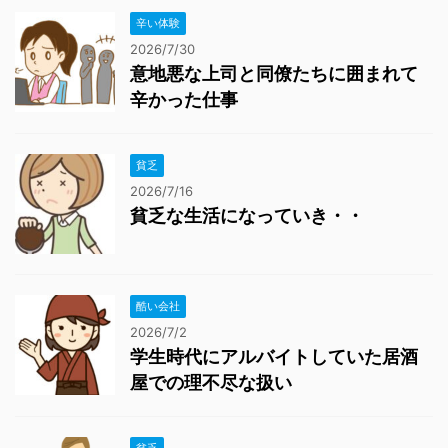
辛い体験
2026/7/30
意地悪な上司と同僚たちに囲まれて
辛かった仕事
貧乏
2026/7/16
貧乏な生活になっていき・・
酷い会社
2026/7/2
学生時代にアルバイトしていた居酒
屋での理不尽な扱い